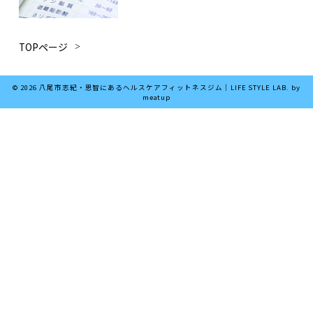
は
TOPページ
© 2026 八尾市志紀・恩智にあるヘルスケアフィットネスジム｜LIFE STYLE LAB. by
meatup
は