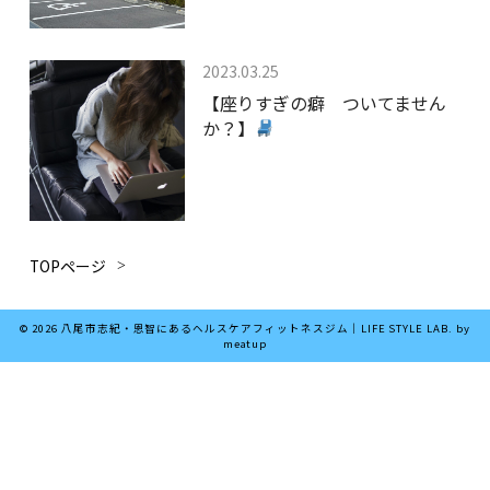
は
2023.03.25
【座りすぎの癖 ついてません
か？】
TOPページ
は
© 2026 八尾市志紀・恩智にあるヘルスケアフィットネスジム｜LIFE STYLE LAB. by
meatup