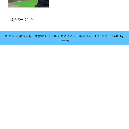
は
TOPページ
© 2026 八尾市志紀・恩智にあるヘルスケアフィットネスジム｜LIFE STYLE LAB. by
meatup
は