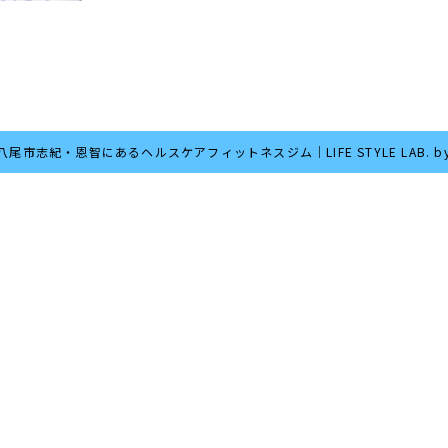
6 八尾市志紀・恩智にあるヘルスケアフィットネスジム｜LIFE STYLE LAB. by 