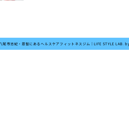
6 八尾市志紀・恩智にあるヘルスケアフィットネスジム｜LIFE STYLE LAB. by 