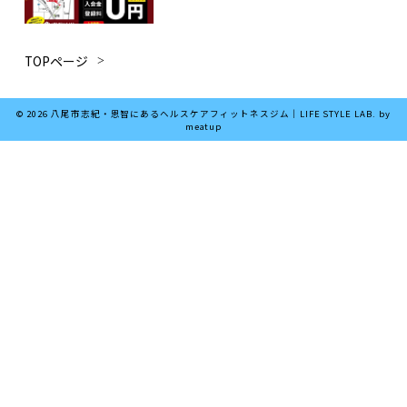
は
TOPページ
© 2026 八尾市志紀・恩智にあるヘルスケアフィットネスジム｜LIFE STYLE LAB. by
meatup
は