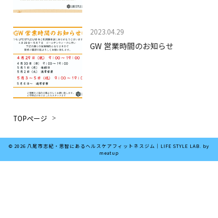
は
2023.04.29
GW 営業時間のお知らせ
TOPページ
は
© 2026 八尾市志紀・恩智にあるヘルスケアフィットネスジム｜LIFE STYLE LAB. by
meatup