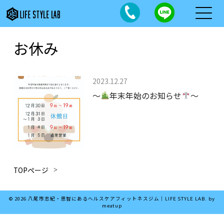
お休み
2023.12.27
～
年末年始のお知らせ
～
TOPページ
© 2026 八尾市志紀・恩智にあるヘルスケアフィットネスジム｜LIFE STYLE LAB. by
meatup